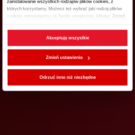
zainstalowanie wszystkich rodzajów plików cookies, z
których korzystamy. Możesz też wybrać jaki rodzaj plików
cookies zainstalujemy na Twoim urządzeniu, klikając
Zmień
ustawienia.
W każdej chwili możesz zmienić wybrane przez Ciebie
Akceptuję wszystkie
ustawienia plików cookies wchodząc w zakładkę
Polityka
cookies
.
Zmień ustawienia
Odrzuć inne niż niezbędne